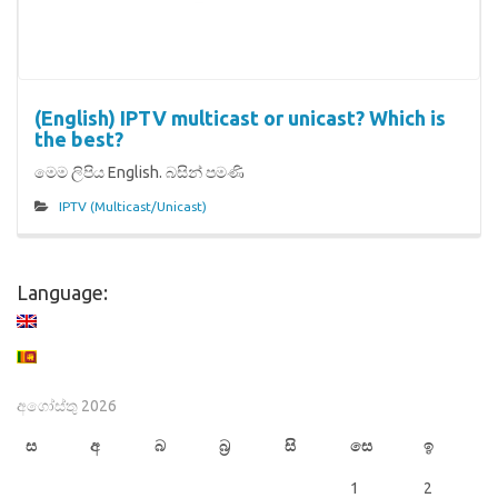
(English) IPTV multicast or unicast? Which is
the best?
මෙම ලිපිය English. බසින් පමණි
IPTV (Multicast/Unicast)
Language:
අගෝස්තු 2026
ස
අ
බ
බ්‍ර
සි
සෙ
ඉ
1
2